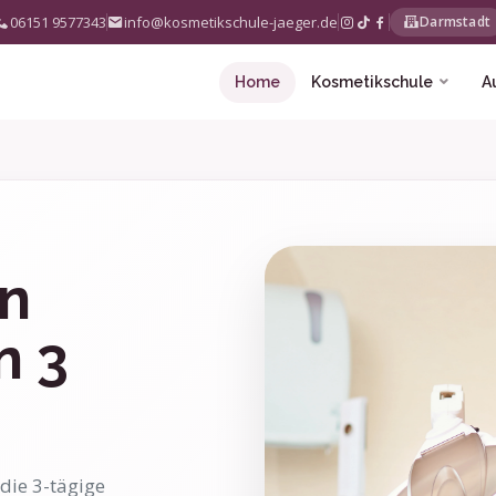
06151 9577343
info@kosmetikschule-jaeger.de
Darmstadt
Home
Kosmetikschule
A
in
n 3
die 3-tägige