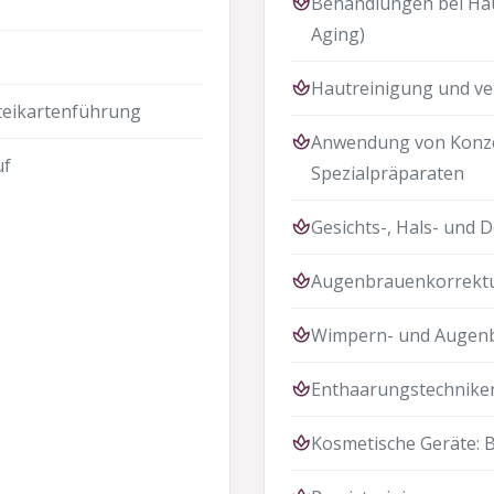
Behandlungen bei Hau
Aging)
Hautreinigung und ve
teikartenführung
Anwendung von Konze
uf
Spezialpräparaten
Gesichts-, Hals- und 
Augenbrauenkorrekt
Wimpern- und Augen
Enthaarungstechniken
Kosmetische Geräte: