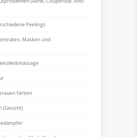
tproblemen (Akne, Couperose, Anti-
rschiedene Peelings
ntraten, Masken und
Dekolletémassage
ur
brauen färben
 (Gesicht)
 Bedampfer