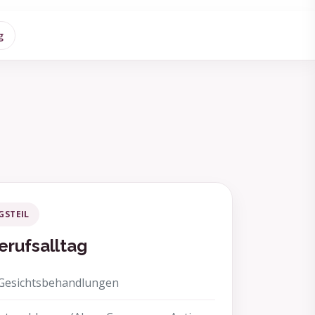
g
GSTEIL
erufsalltag
 Gesichtsbehandlungen